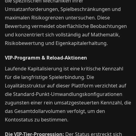
die spezifischen Mechaniken ihrer
Umsatzanforderungen, Spielbeschränkungen und
maximalen Risikogrenzen untersuchen. Diese
Bewertung vermeidet oberflächliche Beobachtungen
und konzentriert sich vollständig auf Mathematik,
Risikobewertung und Eigenkapitalerhaltung.
VIP-Programm & Reload-Aktionen
Laufende Kapitalisierung ist eine kritische Kennzahl
für die langfristige Spielerbindung. Die
Loyalitätsstruktur auf dieser Plattform verzichtet auf
die Standard-Punkt-Umwandlungskonfigurationen
zugunsten einer rein umsatzgesteuerten Kennzahl, die
das Gesamtdollarvolumen verfolgt, um den
Kontostatus zu bestimmen.
Die VIP-Tier-Progression:
Der Status erstreckt sich