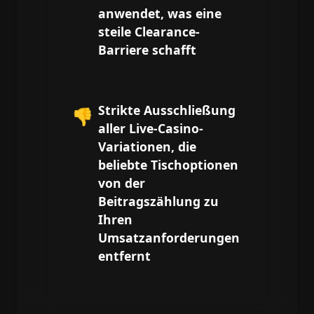
anwendet, was eine
steile Clearance-
Barriere schafft
Strikte Ausschließung
👎
aller Live-Casino-
Variationen, die
beliebte Tischoptionen
von der
Beitragszählung zu
Ihren
Umsatzanforderungen
entfernt