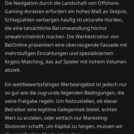
Die Navigation durch die Landschaft von Offshore-
Gaming-Anreizen erfordert ein hohes Maß an Skepsis.
Schlagzahlen verbergen häufig strukturelle Hürden,
die eine tatsächliche Barumwandlung höchst
unwahrscheinlich machen. Die Werbestruktur von
BetOnline präsentiert eine überzeugende Fassade mit
mehrstufigen Einzahlungen und spezialisiertem
Krypto-Matching, das auf Spieler mit hohem Volumen
abzielt.
Ein wettbewerbsfähiges Werbeangebot ist jedoch nur
so gut wie die zugrunde liegenden Bedingungen, die
seine Freigabe regeln. Um festzustellen, ob dieser
Betreiber eine legitime Gelegenheit bietet, echten
Wert zu erzielen, oder einfach nur Marketing-
Illusionen schafft, um Kapital zu fangen, müssen wir