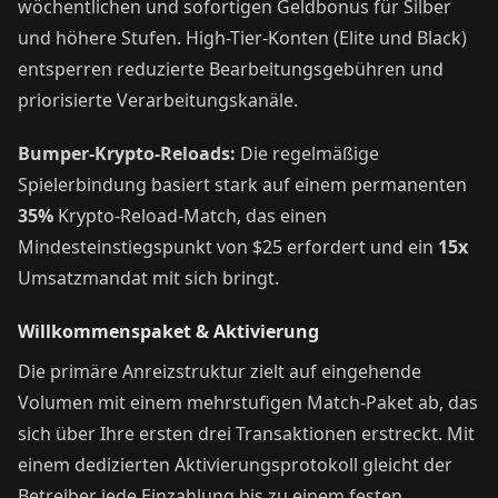
wöchentlichen und sofortigen Geldbonus für Silber
und höhere Stufen.
High-Tier-Konten (Elite und Black)
entsperren reduzierte Bearbeitungsgebühren und
priorisierte Verarbeitungskanäle.
Bumper-Krypto-Reloads:
Die regelmäßige
Spielerbindung basiert stark auf einem permanenten
35%
Krypto-Reload-Match, das einen
Mindesteinstiegspunkt von $25 erfordert und ein
15x
Umsatzmandat mit sich bringt.
Willkommenspaket & Aktivierung
Die primäre Anreizstruktur zielt auf eingehende
Volumen mit einem mehrstufigen Match-Paket ab, das
sich über Ihre ersten drei Transaktionen erstreckt.
Mit
einem dedizierten Aktivierungsprotokoll gleicht der
Betreiber jede Einzahlung bis zu einem festen