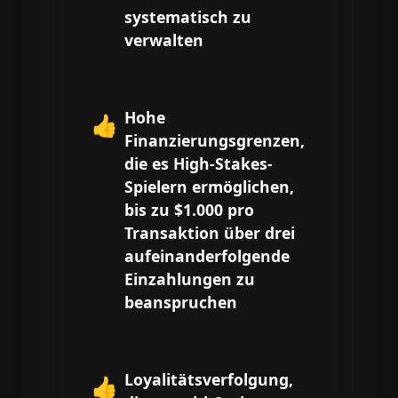
systematisch zu
verwalten
Hohe
👍
Finanzierungsgrenzen,
die es High-Stakes-
Spielern ermöglichen,
bis zu $1.000 pro
Transaktion über drei
aufeinanderfolgende
Einzahlungen zu
beanspruchen
Loyalitätsverfolgung,
👍