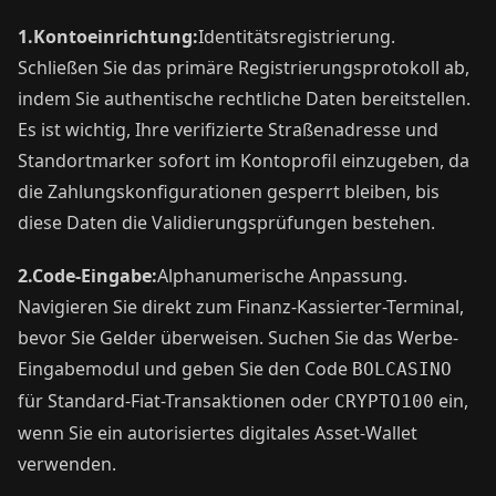
1.
Kontoeinrichtung:
Identitätsregistrierung.
Schließen Sie das primäre Registrierungsprotokoll ab,
indem Sie authentische rechtliche Daten bereitstellen.
Es ist wichtig, Ihre verifizierte Straßenadresse und
Standortmarker sofort im Kontoprofil einzugeben, da
die Zahlungskonfigurationen gesperrt bleiben, bis
diese Daten die Validierungsprüfungen bestehen.
2.
Code-Eingabe:
Alphanumerische Anpassung.
Navigieren Sie direkt zum Finanz-Kassierter-Terminal,
bevor Sie Gelder überweisen. Suchen Sie das Werbe-
Eingabemodul und geben Sie den Code
BOLCASINO
für Standard-Fiat-Transaktionen oder
ein,
CRYPTO100
wenn Sie ein autorisiertes digitales Asset-Wallet
verwenden.