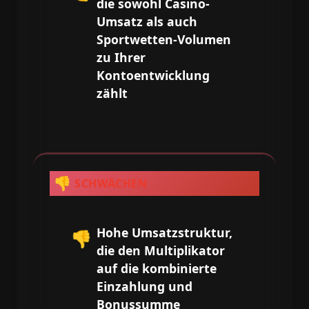
die sowohl Casino-
Umsatz als auch
Sportwetten-Volumen
zu Ihrer
Kontoentwicklung
zählt
👎
SCHWÄCHEN
Hohe Umsatzstruktur,
👎
die den Multiplikator
auf die kombinierte
Einzahlung und
Bonussumme