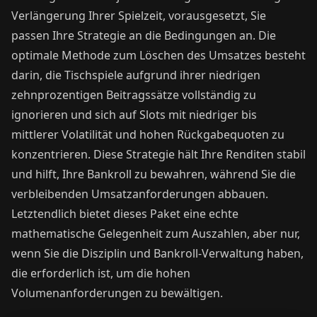
Verlängerung Ihrer Spielzeit, vorausgesetzt, Sie
passen Ihre Strategie an die Bedingungen an. Die
optimale Methode zum Löschen des Umsatzes besteht
darin, die Tischspiele aufgrund ihrer niedrigen
zehnprozentigen Beitragssätze vollständig zu
ignorieren und sich auf Slots mit niedriger bis
mittlerer Volatilität und hohen Rückgabequoten zu
konzentrieren. Diese Strategie hält Ihre Renditen stabil
und hilft, Ihre Bankroll zu bewahren, während Sie die
verbleibenden Umsatzanforderungen abbauen.
Letztendlich bietet dieses Paket eine echte
mathematische Gelegenheit zum Auszahlen, aber nur,
wenn Sie die Disziplin und Bankroll-Verwaltung haben,
die erforderlich ist, um die hohen
Volumenanforderungen zu bewältigen.